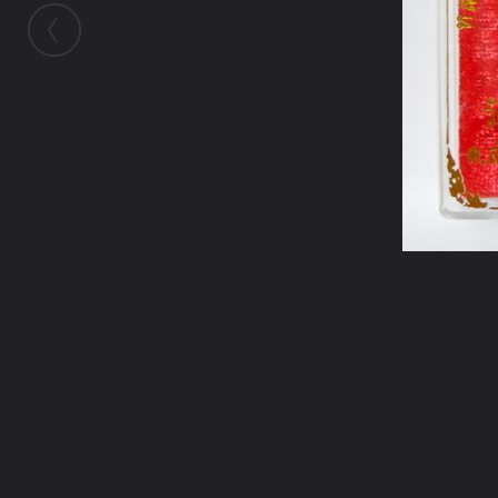
ในอัลบั้มนี้
ปรมัตถบารมี
ในอัลบั้ม
สมเด็จองค์ปฐม
18 พฤษภาคม 2010
(You must log in or sign up to comment here.)