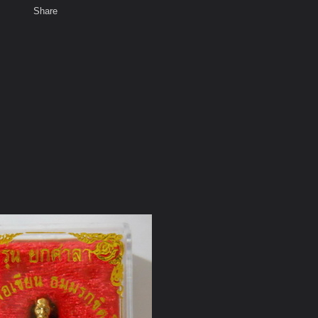
Share
เสียงธรรม
สมาชิก
ห้องสนทนา
พ
ท็ก