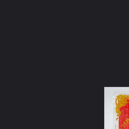
ภาษาไทย
หน้าแรก
เว็บบอร์ด
มีอะไรใหม่
วิดีโอ
รูปภา
หมวดหมู่
มีอะไรใหม่
คอลเล็คชั่น
สถานที่
กล้อง
แ
หน้าแรก
รูปภาพ
General
ปรมัตถบารมี
สมเด็จองค์ปฐม
DSCN0935 300