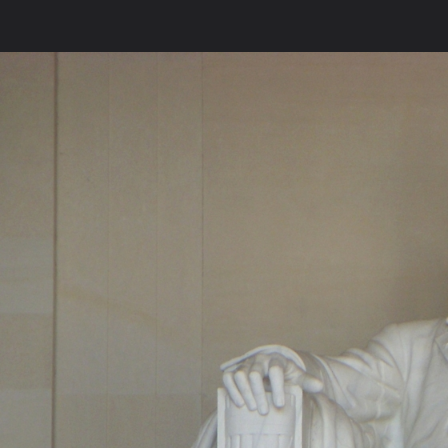
ภาษาไทย
หน้าแรก
เว็บบอร์ด
มีอะไรใหม่
วิดีโอ
รูปภา
หมวดหมู่
มีอะไรใหม่
คอลเล็คชั่น
สถานที่
กล้อง
แ
หน้าแรก
รูปภาพ
General
ลูกแก้วแววตา
I'M Here....
DSCN1393