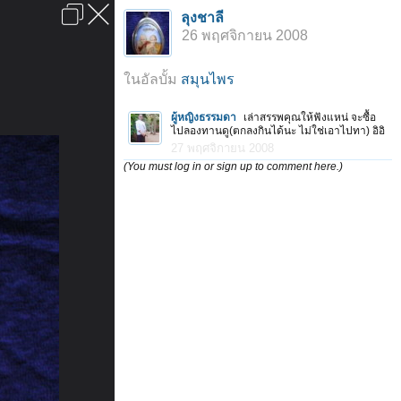
เข้าสู่ระบบหรือลงทะเบียน
ลุงชาลี
ลงโฆษณา
ติดต่อเรา
ช่วยเหลือ
หน้าหลัก
ไปข้างบน
26 พฤศจิกายน 2008
ข้อกำหนดและกฎ
ในอัลบั้ม
สมุนไพร
ผู้หญิงธรรมดา
เล่าสรรพคุณให้ฟังแหน่ จะซื้อ
ไปลองทานดู(ตกลงกินได้นะ ไม่ใช่เอาไปทา) อิอิ
27 พฤศจิกายน 2008
(You must log in or sign up to comment here.)