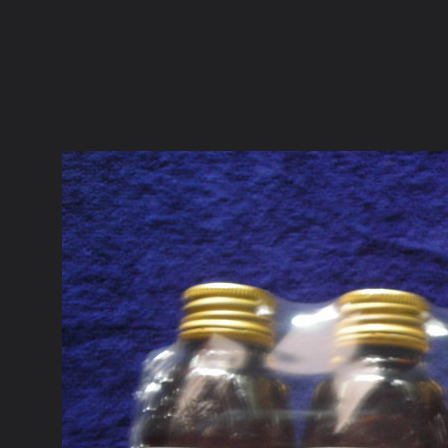
ภาษาไทย
หน้าแรก
เว็บบอร์ด
มีอะไรใหม่
วิดีโอ
รูปภา
หมวดหมู่
มีอะไรใหม่
คอลเล็คชั่น
สถานที่
กล้อง
แ
หน้าแรก
รูปภาพ
General
ลุงชาลี
สมุนไพร
DSCN2787