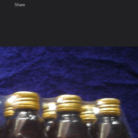
Share
เสียงธรรม
สมาชิก
ห้องสนทนา
พ
ท็ก