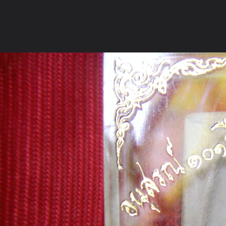
ภาษาไทย
หน้าแรก
เว็บบอร์ด
มีอะไรใหม่
วิดีโอ
รูปภา
หมวดหมู่
มีอะไรใหม่
คอลเล็คชั่น
สถานที่
กล้อง
แ
หน้าแรก
รูปภาพ
General
jiraroaj
พระ
DSCN3856