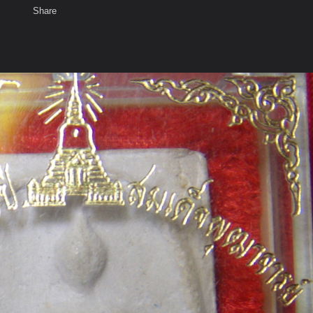
Share
เสียงธรรม
สมาชิก
ห้องสนทนา
พ
ท็ก