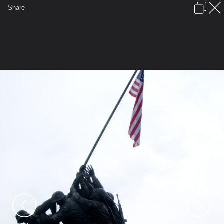
เข้าสู่ระบบหรือลงทะเบียน
Share
ภาษาไทย
ลงโฆษณา
ติดต่อเรา
ช่วยเหลือ
ชุมชนชาวพุทธ
ข้อกำหนดและกฎ
หน้าแรก
เว็บบอร์ด
มีอะไรใหม่
รูปภาพ
คอลเล็คชั่น
สถานที่
กล้อง
แท็ก
...
...
รูปภาพ
General
ลูกแก้วแววตา
I'M Here....
DSCN6605