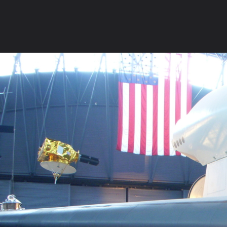
ภาษาไทย
หน้าแรก
เว็บบอร์ด
มีอะไรใหม่
วิดีโอ
รูปภา
หมวดหมู่
มีอะไรใหม่
คอลเล็คชั่น
สถานที่
กล้อง
แ
หน้าแรก
รูปภาพ
General
ลูกแก้วแววตา
I'M Here....
DSCN6778