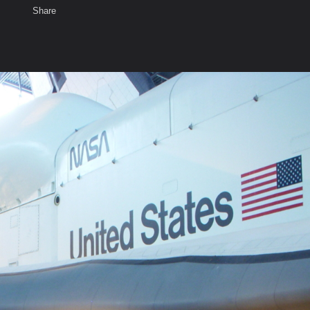
Share
เสียงธรรม
สมาชิก
ห้องสนทนา
พ
ท็ก