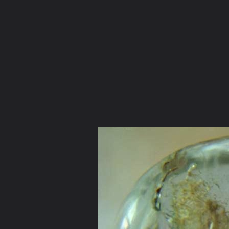
ภาษาไทย
หน้าแรก
เว็บบอร์ด
มีอะไรใหม่
วิดีโอ
รูปภา
หมวดหมู่
มีอะไรใหม่
คอลเล็คชั่น
สถานที่
กล้อง
แ
หน้าแรก
รูปภาพ
General
ลูกแก้วแววตา
หลงเสน่ห์ "แก้ว
DSCN7052