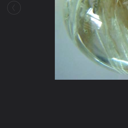
ในอัลบั้มนี้
ลูกแก้วแววตา