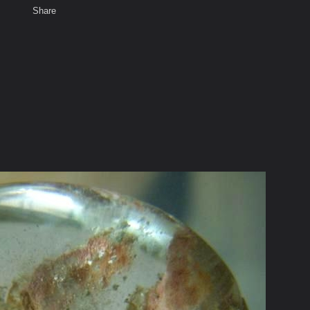
Share
เสียงธรรม
สมาชิก
ห้องสนทนา
พ
ท็ก
โป่งข่าม"