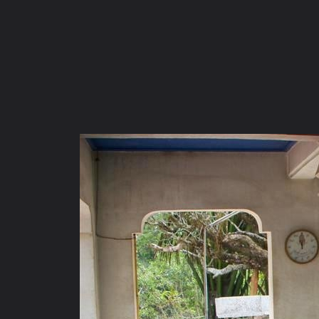
ภาษาไทย
หน้าแรก
เว็บบอร์ด
มีอะไรใหม่
วิดีโอ
รูปภา
หมวดหมู่
มีอะไรใหม่
คอลเล็คชั่น
สถานที่
กล้อง
แ
หน้าแรก
รูปภาพ
General
ลูกแก้วแววตา
I'M Here....
DSCN7686