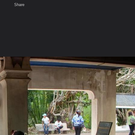
Share
เสียงธรรม
สมาชิก
ห้องสนทนา
พ
ท็ก