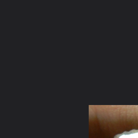
ภาษาไทย
หน้าแรก
เว็บบอร์ด
มีอะไรใหม่
วิดีโอ
รูปภา
หมวดหมู่
มีอะไรใหม่
คอลเล็คชั่น
สถานที่
กล้อง
แ
หน้าแรก
รูปภาพ
General
ชายชุดขาว
เทซ่อมพระกริ่งเจ้า
DSCN9351 (2)