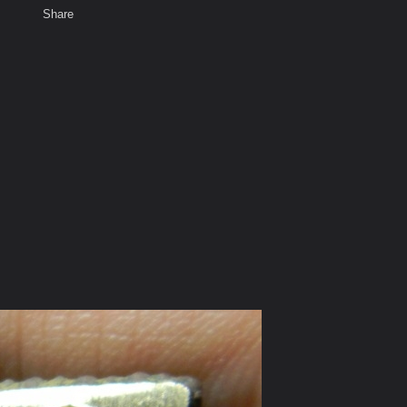
Share
เสียงธรรม
สมาชิก
ห้องสนทนา
พ
ท็ก
สัวน้อย