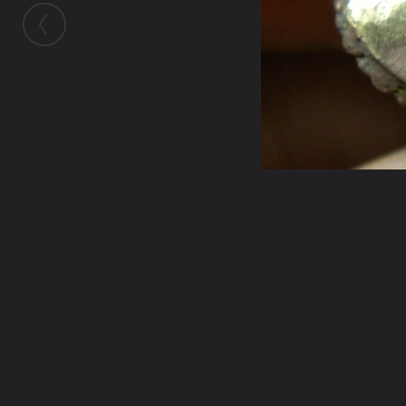
ในอัลบั้มนี้
ชายชุดขาว
ในอัลบั้ม
เทซ่อมพระกริ่งเจ้าสัวน้อย
30 มิถุนายน 2013
(You must log in or sign up to comment here.)