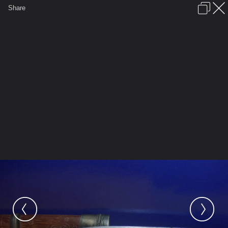
เข้าสู่ระบบหรือลงทะเบียน
Share
ภาษาไทย
ลงโฆษณา
ติดต่อเรา
ช่วยเหลือ
ข้อกำหนดและกฎ
หน้าแรก
เว็บบอร์ด
มีอะไรใหม่
วิดีโอ
รูปภาพ
หมวดหมู่
มีอะไรใหม่
คอลเล็คชั่น
สถานที่
กล้อง
แ
หน้าแรก
รูปภาพ
General
daverine
ภาพหลวงปู่หมุน
%E0%B8%A1%E0%B8%B5%E0%B8%9
%83%E0%B8%9A%E0%B8%A1%E0%B