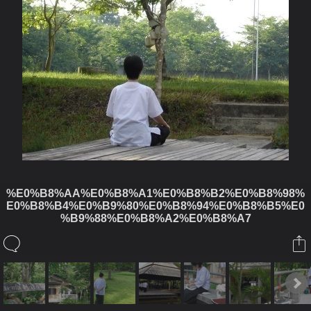
%E0%B8%AA%E0%B8%A1%E0%B8%B2%E0%B8%98%
E0%B8%B4%E0%B9%80%E0%B8%94%E0%B8%B5%E0
%B9%88%E0%B8%A2%E0%B8%A7
ในอัลบั้มนี้