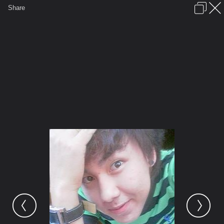
เข้าสู่ระบบหรือลงทะเบียน
Share
ภาษาไทย
ลงโฆษณา
ติดต่อเรา
ช่วยเหลือ
ชุมชนชาวพุทธ
ข้อกำหนดและกฎ
หน้าแรก
เว็บบอร์ด
มีอะไรใหม่
รูปภาพ
คอลเล็คชั่น
สถานที่
กล้อง
แท็ก
...
รูปภาพ
...
pallawathomkham
เกย์เมืองชลบุรี
eLLhiX936079 02