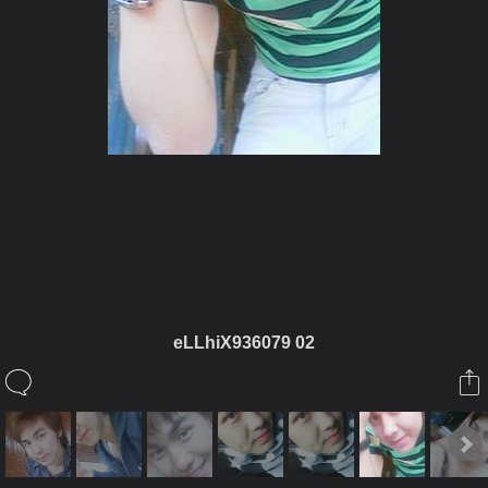
ในอัลบั้มนี้
pallawathomkham
eLLhiX936079 02
ในอัลบั้ม
เกย์เมืองชลบุรี
20 ธันวาคม 2008
(You must log in or sign up to comment here.)