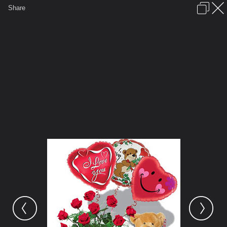
เข้าสู่ระบบหรือลงทะเบียน
Share
ภาษาไทย
ลงโฆษณา
ติดต่อเรา
ช่วยเหลือ
ชุมชนชาวพุทธ
ข้อกำหนดและกฎ
หน้าแรก
เว็บบอร์ด
มีอะไรใหม่
รูปภาพ
คอลเล็คชั่น
สถานที่
กล้อง
แท็ก
...
หน้าแรก
รูปภาพ
General
siamesecat2005
rose
Endless Love Valentines Special