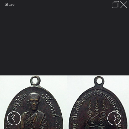
เข้าสู่ระบบหรือลงทะเบียน
Share
ภาษาไทย
ลงโฆษณา
ติดต่อเรา
ช่วยเหลือ
ชุมชนชาวพุทธ
ข้อกำหนดและกฎ
หน้าแรก
เว็บบอร์ด
มีอะไรใหม่
รูปภาพ
คอลเล็คชั่น
สถานที่
กล้อง
แท็ก
...
รูปภาพ
...
tarivit
วัตถุมงคลเมืองเพชรบูรณ์
FILE0064 resize horz