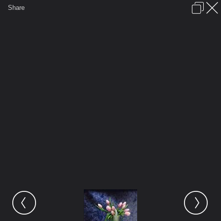
เข้าสู่ระบบหรือลงทะเบียน
Share
ภาษาไทย
ลงโฆษณา
ติดต่อเรา
ช่วยเหลือ
ชุมชนชาวพุทธ
ข้อกำหนดและกฎ
หน้าแรก
เว็บบอร์ด
มีอะไรใหม่
รูปภาพ
คอลเล็คชั่น
สถานที่
กล้อง
แท็ก
...
...
รูปภาพ
General
JAPANESEKIDS
FLOWER
FLOWER ARRANGEMENT 4