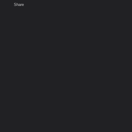
Share
เสียงธรรม
สมาชิก
ห้องสนทนา
พ
ท็ก
rs