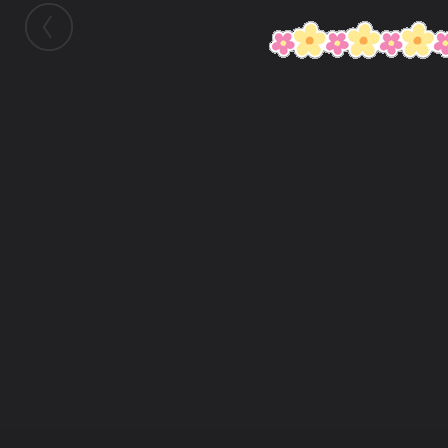
ในอัลบั้มนี้
siamesecat2005
ในอัลบั้ม
Line-Flowers
4 สิงหาคม 2008
(You must log in or sign up to comment here.)