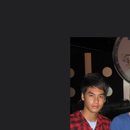
ภาษาไทย
หน้าแรก
เว็บบอร์ด
มีอะไรใหม่
วิดีโอ
รูปภา
หมวดหมู่
มีอะไรใหม่
คอลเล็คชั่น
สถานที่
กล้อง
แ
หน้าแรก
รูปภาพ
General
เลือดเย็น
อย่าไปเชื่อ หากมีใค
GB pbgt