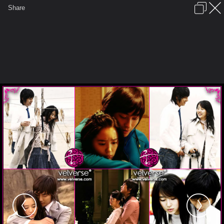
เข้าสู่ระบบหรือลงทะเบียน
Share
ภาษาไทย
ลงโฆษณา
ติดต่อเรา
ช่วยเหลือ
ชุมชนชาวพุทธ
ข้อกำหนดและกฎ
หน้าแรก
เว็บบอร์ด
มีอะไรใหม่
รูปภาพ
คอลเล็คชั่น
สถานที่
กล้อง
แท็ก
...
หน้าแรก
รูปภาพ
General
ที่สุดขอบฟ้า
ที่สุดของใจ
goong reason04