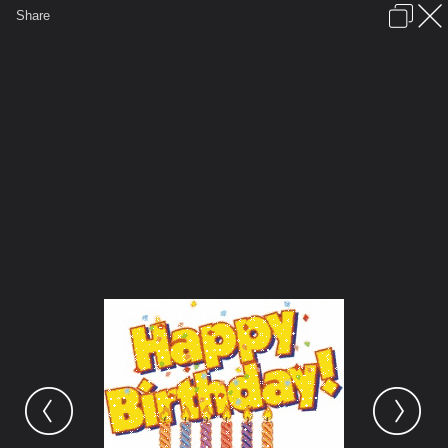
เข้าสู่ระบบหรือลงทะเบียน
Share
ภาษาไทย
ลงโฆษณา
ติดต่อเรา
ช่วยเหลือ
ชุมชนชาวพุทธ
ข้อกำหนดและกฎ
หน้าแรก
เว็บบอร์ด
มีอะไรใหม่
รูปภาพ
คอลเล็คชั่น
สถานที่
กล้อง
แท็ก
...
หน้าแรก
รูปภาพ
General
siamesecat2005
Cake
greeting bday