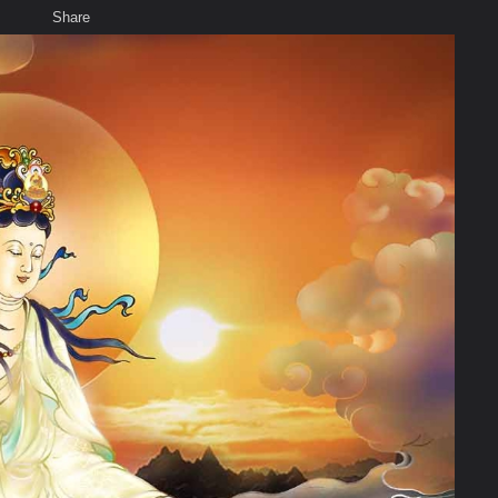
Share
เสียงธรรม
สมาชิก
ห้องสนทนา
พ
ท็ก
หุม