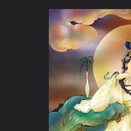
ภาษาไทย
หน้าแรก
เว็บบอร์ด
มีอะไรใหม่
วิดีโอ
รูปภา
หมวดหมู่
มีอะไรใหม่
คอลเล็คชั่น
สถานที่
กล้อง
แ
หน้าแรก
รูปภาพ
General
noobeibei
觀音โอม มณี ปัทเม 
guan yin10