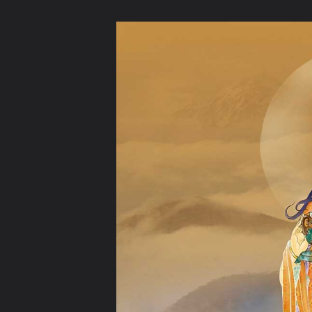
ภาษาไทย
หน้าแรก
เว็บบอร์ด
มีอะไรใหม่
วิดีโอ
รูปภา
หมวดหมู่
มีอะไรใหม่
คอลเล็คชั่น
สถานที่
กล้อง
แ
หน้าแรก
รูปภาพ
General
noobeibei
觀音โอม มณี ปัทเม 
guan yin24