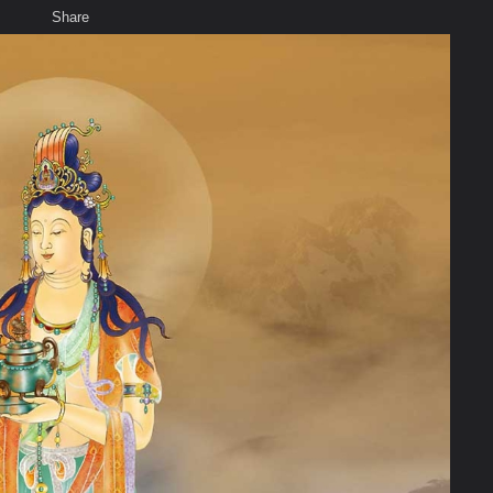
Share
เสียงธรรม
สมาชิก
ห้องสนทนา
พ
ท็ก
หุม