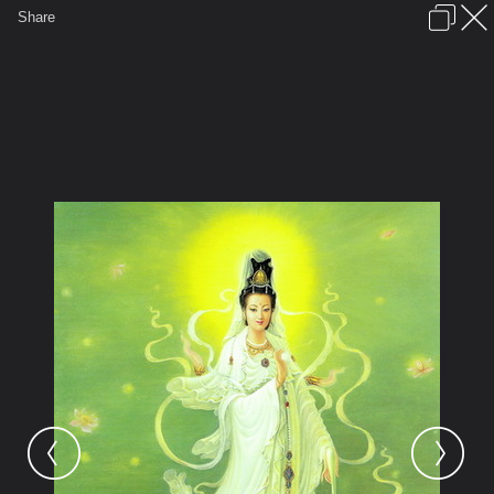
เข้าสู่ระบบหรือลงทะเบียน
Share
ภาษาไทย
ลงโฆษณา
ติดต่อเรา
ช่วยเหลือ
ชุมชนชาวพุทธ
ข้อกำหนดและกฎ
หน้าแรก
เว็บบอร์ด
มีอะไรใหม่
รูปภาพ
คอลเล็คชั่น
สถานที่
กล้อง
แท็ก
...
หน้าแรก
รูปภาพ
General
jaetechno
ทดสอบ
guanyin