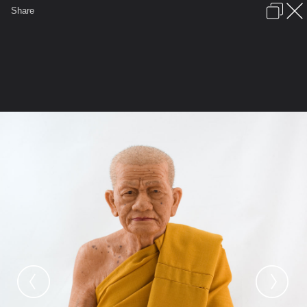
เข้าสู่ระบบหรือลงทะเบียน
Share
ภาษาไทย
ลงโฆษณา
ติดต่อเรา
ช่วยเหลือ
ชุมชนชาวพุทธ
ข้อกำหนดและกฎ
หน้าแรก
เว็บบอร์ด
มีอะไรใหม่
รูปภาพ
คอลเล็คชั่น
สถานที่
กล้อง
แท็ก
...
หน้าแรก
รูปภาพ
General
jowpoy
พระอริยะสงค์
guru klum