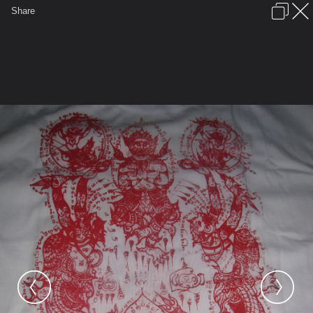
เข้าสู่ระบบหรือลงทะเบียน
Share
ภาษาไทย
ลงโฆษณา
ติดต่อเรา
ช่วยเหลือ
ชุมชนชาวพุทธ
ข้อกำหนดและกฎ
หน้าแรก
เว็บบอร์ด
มีอะไรใหม่
รูปภาพ
คอลเล็คชั่น
สถานที่
กล้อง
แท็ก
...
รูปภาพ
...
donjudo077
วัตถุมงคลวัดสว่างอารมณ์ครับ
hanuman1