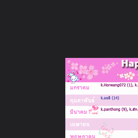
ภาษาไทย
หน้าแรก
เว็บบอร์ด
มีอะไรใหม่
วิดีโอ
รูปภา
คอลเล็คชั่น
สถานที่
กล้อง
แท็ก
...
หน้าแรก
รูปภาพ
General
cat:~
Happy Birthday
HBD 5