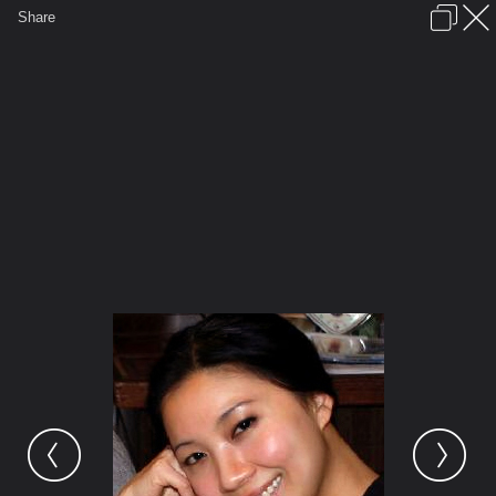
เข้าสู่ระบบหรือลงทะเบียน
Share
ภาษาไทย
ลงโฆษณา
ติดต่อเรา
ช่วยเหลือ
ชุมชนชาวพุทธ
ข้อกำหนดและกฎ
หน้าแรก
เว็บบอร์ด
มีอะไรใหม่
รูปภาพ
คอลเล็คชั่น
สถานที่
กล้อง
แท็ก
...
หน้าแรก
รูปภาพ
General
gaiou419
Gaiou
head pic