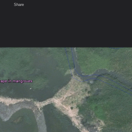
Share
เสียงธรรม
สมาชิก
ห้องสนทนา
พ
ท็ก
ลก