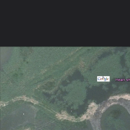
ภาษาไทย
หน้าแรก
เว็บบอร์ด
มีอะไรใหม่
วิดีโอ
รูปภา
หมวดหมู่
มีอะไรใหม่
คอลเล็คชั่น
สถานที่
กล้อง
แ
หน้าแรก
รูปภาพ
General
hiflyer
ตามหา " หัวใจ " รอบโ
Heart shape in mangroves, Taiwan