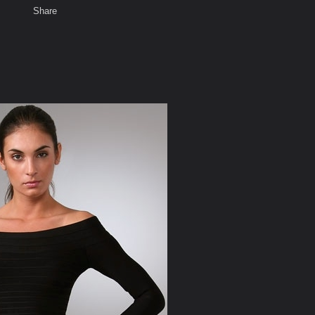
Share
เสียงธรรม
สมาชิก
ห้องสนทนา
พ
ท็ก
ss
ress black