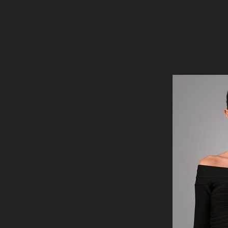
ภาษาไทย
หน้าแรก
เว็บบอร์ด
มีอะไรใหม่
วิดีโอ
รูปภา
หมวดหมู่
มีอะไรใหม่
คอลเล็คชั่น
สถานที่
กล้อง
แ
หน้าแรก
รูปภาพ
General
cheapjerseys
hervelegerdre
Herve Leger Long sleeve Strapless D