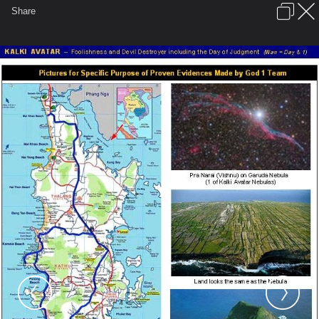
เข้าสู่ระบบหรือลงทะเบียน
Share
ภาษาไทย
ลงโฆษณา
ติดต่อเรา
ช่วยเหลือ
ชุมชนชาวพุทธ
ข้อกำหนดและกฎ
หน้าแรก
เว็บบอร์ด
มีอะไรใหม่
รูปภาพ
คอลเล็คชั่น
สถานที่
กล้อง
แท็ก
...
รูปภาพ
...
KALKI AVATAR (5) - Conclusion of Revelation of Kal
Human P2