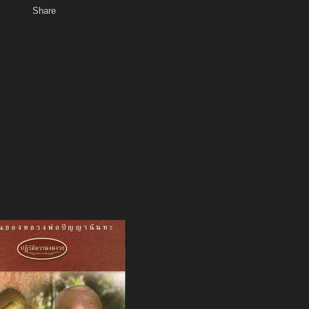
Share
เสียงธรรม
สมาชิก
ห้องสนทนา
พ
ท็ก
ร้เหตุผล พึ่งตนและพึ่งธรรมะ