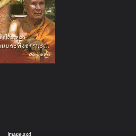
ละพึ่ง
image.axd