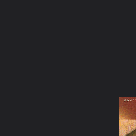
ภาษาไทย
หน้าแรก
เว็บบอร์ด
มีอะไรใหม่
วิดีโอ
รูปภา
หมวดหมู่
มีอะไรใหม่
คอลเล็คชั่น
สถานที่
กล้อง
แ
หน้าแรก
รูปภาพ
General
ชั
ปฏิวัติความงมงาย เลิกเชื่อไ
image.axd