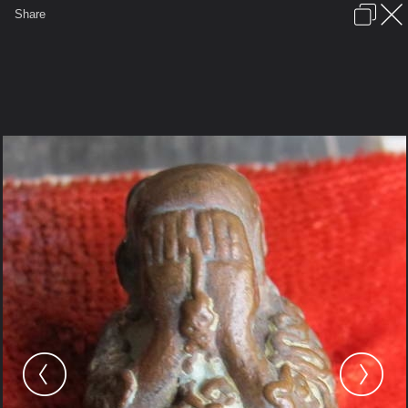
เข้าสู่ระบบหรือลงทะเบียน
Share
ภาษาไทย
ลงโฆษณา
ติดต่อเรา
ช่วยเหลือ
ชุมชนชาวพุทธ
ข้อกำหนดและกฎ
หน้าแรก
เว็บบอร์ด
มีอะไรใหม่
รูปภาพ
คอลเล็คชั่น
สถานที่
กล้อง
แท็ก
...
...
รูปภาพ
General
Nattakarn007
หลวงปู่หมุน
image