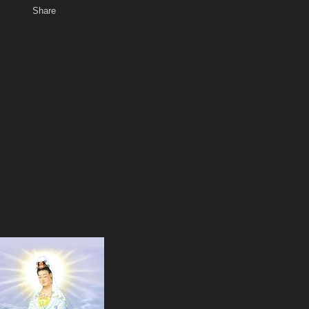
Share
เสียงธรรม
สมาชิก
ห้องสนทนา
พ
ท็ก