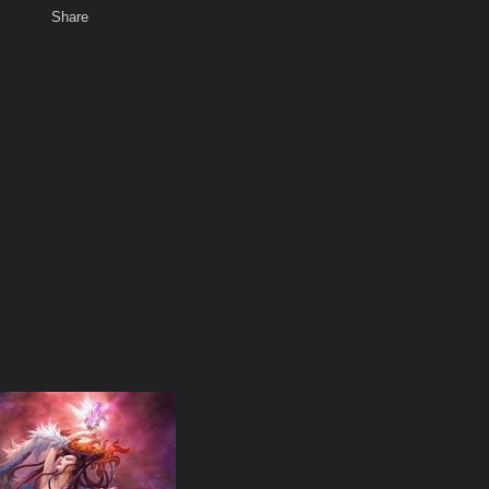
Share
เสียงธรรม
สมาชิก
ห้องสนทนา
พ
ท็ก