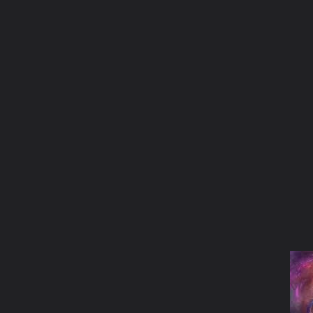
ภาษาไทย
หน้าแรก
เว็บบอร์ด
มีอะไรใหม่
วิดีโอ
รูปภา
หมวดหมู่
มีอะไรใหม่
คอลเล็คชั่น
สถานที่
กล้อง
แ
หน้าแรก
รูปภาพ
General
งูขาวพันปี
My Goddess
images