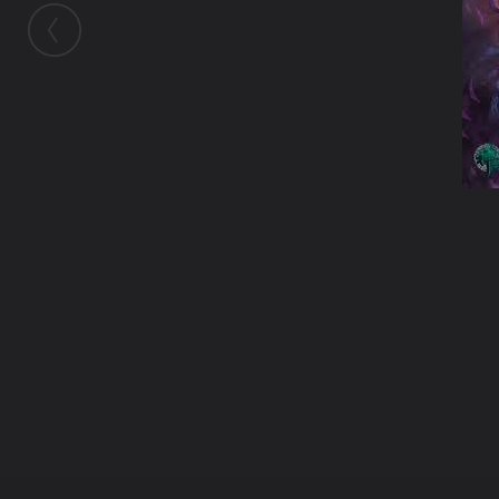
ในอัลบั้มนี้
งูขาวพันปี
ในอัลบั้ม
My Goddess
4 เมษายน 2011
(You must log in or sign up to comment here.)