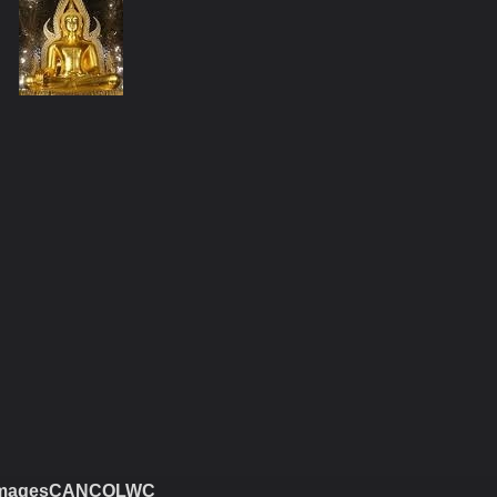
magesCANCOLWC