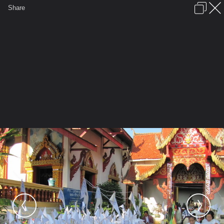
เข้าสู่ระบบหรือลงทะเบียน
Share
ภาษาไทย
ลงโฆษณา
ติดต่อเรา
ช่วยเหลือ
ชุมชนชาวพุทธ
ข้อกำหนดและกฎ
หน้าแรก
เว็บบอร์ด
มีอะไรใหม่
รูปภาพ
คอลเล็คชั่น
สถานที่
กล้อง
แท็ก
...
...
รูปภาพ
General
เจ๋วะรัฐถะ
ฐานพระเจ้าทันใจ2
IMG 0003 resize