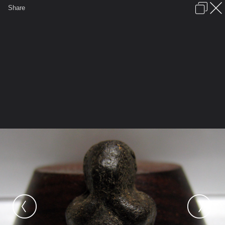
เข้าสู่ระบบหรือลงทะเบียน
Share
ภาษาไทย
ลงโฆษณา
ติดต่อเรา
ช่วยเหลือ
ชุมชนชาวพุทธ
ข้อกำหนดและกฎ
หน้าแรก
เว็บบอร์ด
มีอะไรใหม่
รูปภาพ
คอลเล็คชั่น
สถานที่
กล้อง
แท็ก
...
รูปภาพ
...
toeykeng
พระปิดตาวัดสะพานสูง
IMG 0006