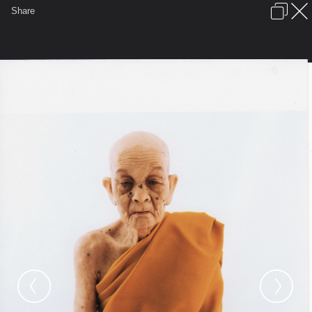
เข้าสู่ระบบหรือลงทะเบียน
Share
ภาษาไทย
ลงโฆษณา
ติดต่อเรา
ช่วยเหลือ
ชุมชนชาวพุทธ
ข้อกำหนดและกฎ
หน้าแรก
เว็บบอร์ด
มีอะไรใหม่
รูปภาพ
คอลเล็คชั่น
สถานที่
กล้อง
แท็ก
...
รูปภาพ
...
sunney455
งานพระเกจิ รับสร้าง
IMG 0008