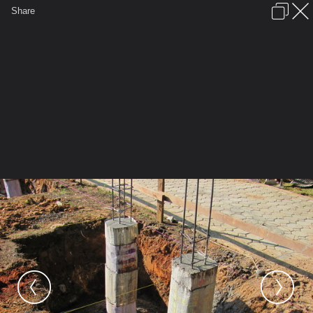
เข้าสู่ระบบหรือลงทะเบียน
Share
ภาษาไทย
ลงโฆษณา
ติดต่อเรา
ช่วยเหลือ
ชุมชนชาวพุทธ
ข้อกำหนดและกฎ
หน้าแรก
เว็บบอร์ด
มีอะไรใหม่
รูปภาพ
คอลเล็คชั่น
สถานที่
กล้อง
แท็ก
...
...
รูปภาพ
General
เจ๋วะรัฐถะ
ฐานพระเจ้าทันใจ2
IMG 0011 resize