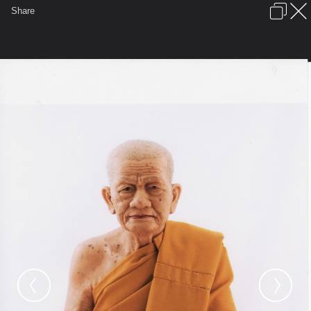
เข้าสู่ระบบหรือลงทะเบียน
Share
ภาษาไทย
ลงโฆษณา
ติดต่อเรา
ช่วยเหลือ
ชุมชนชาวพุทธ
ข้อกำหนดและกฎ
หน้าแรก
เว็บบอร์ด
มีอะไรใหม่
รูปภาพ
คอลเล็คชั่น
สถานที่
กล้อง
แท็ก
...
รูปภาพ
...
sunney455
งานพระเกจิ รับสร้าง
IMG 0013