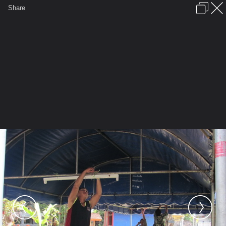
เข้าสู่ระบบหรือลงทะเบียน
Share
ภาษาไทย
ลงโฆษณา
ติดต่อเรา
ช่วยเหลือ
ชุมชนชาวพุทธ
ข้อกำหนดและกฎ
หน้าแรก
เว็บบอร์ด
มีอะไรใหม่
รูปภาพ
คอลเล็คชั่น
สถานที่
กล้อง
แท็ก
...
รูปภาพ
...
เจ๋วะรัฐถะ
เตรียมงานหล่อพระแม่แจ่ม
IMG 0027 resize