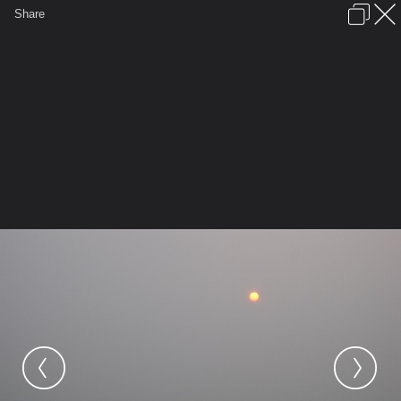
เข้าสู่ระบบหรือลงทะเบียน
Share
ภาษาไทย
ลงโฆษณา
ติดต่อเรา
ช่วยเหลือ
ชุมชนชาวพุทธ
ข้อกำหนดและกฎ
หน้าแรก
เว็บบอร์ด
มีอะไรใหม่
รูปภาพ
คอลเล็คชั่น
สถานที่
กล้อง
แท็ก
...
หน้าแรก
รูปภาพ
General
TANAKORN17
อินเดีย
IMG 0029