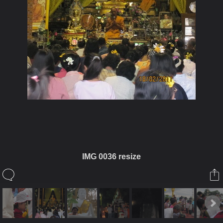
ในอัลบั้มนี้
IMG 0036 resize
เจ๋วะรัฐถะ
ในอัลบั้ม
มาฆบูชาวัดเจียง 5เป็ง