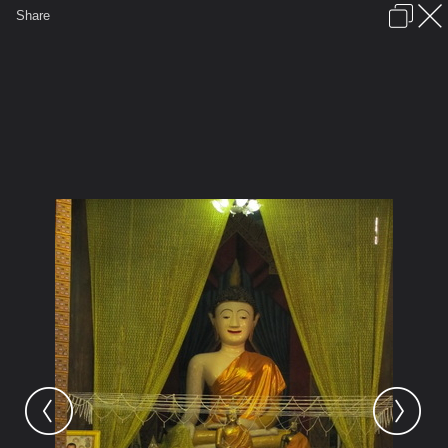
เข้าสู่ระบบหรือลงทะเบียน
Share
ภาษาไทย
ลงโฆษณา
ติดต่อเรา
ช่วยเหลือ
ชุมชนชาวพุทธ
ข้อกำหนดและกฎ
หน้าแรก
เว็บบอร์ด
มีอะไรใหม่
รูปภาพ
คอลเล็คชั่น
สถานที่
กล้อง
แท็ก
...
รูปภาพ
...
เจ๋วะรัฐถะ
มาฆบูชาวัดเจียง 5เป็ง
IMG 0036 resize