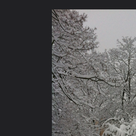
ภาษาไทย
หน้าแรก
เว็บบอร์ด
มีอะไรใหม่
วิดีโอ
รูปภา
หมวดหมู่
มีอะไรใหม่
คอลเล็คชั่น
สถานที่
กล้อง
แ
หน้าแรก
รูปภาพ
General
evatranse
Foto
IMG 0042