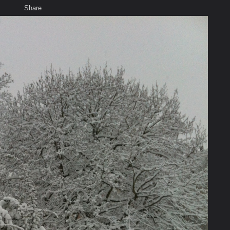
Share
เสียงธรรม
สมาชิก
ห้องสนทนา
พ
ท็ก