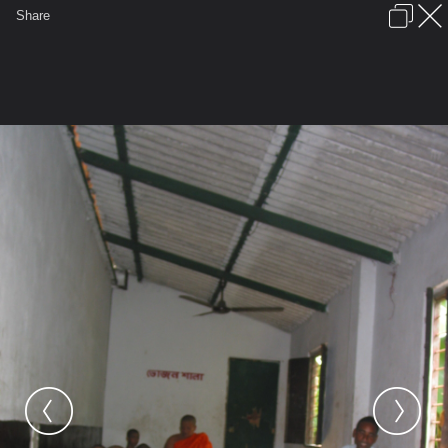
เข้าสู่ระบบหรือลงทะเบียน
Share
ภาษาไทย
ลงโฆษณา
ติดต่อเรา
ช่วยเหลือ
ชุมชนชาวพุทธ
ข้อกำหนดและกฎ
หน้าแรก
เว็บบอร์ด
มีอะไรใหม่
รูปภาพ
คอลเล็คชั่น
สถานที่
กล้อง
แท็ก
...
รูปภาพ
...
ทำบุญทอดกฐินประเทศอินเดีย ณ.โกกัลตา
IMG 0042