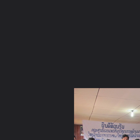
ภาษาไทย
หน้าแรก
เว็บบอร์ด
มีอะไรใหม่
วิดีโอ
รูปภา
หมวดหมู่
มีอะไรใหม่
คอลเล็คชั่น
สถานที่
กล้อง
แ
หน้าแรก
รูปภาพ
General
เจ๋วะรัฐถะ
บริจาคของ 11-12 ธ.
IMG 0047 resize