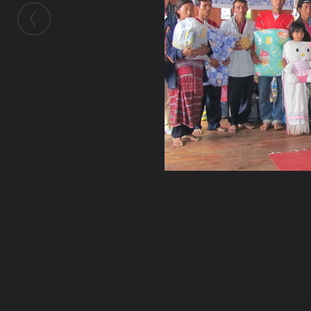
ในอัลบั้มนี้
เจ๋วะรัฐถะ
ในอัลบั้ม
บริจาคของ 11-12 ธ.ค 53 กิ่วสะแวกเก่า อ.แ
13 ธันวาคม 2010