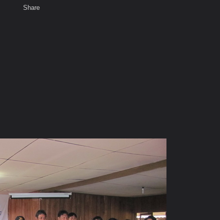
Share
เสียงธรรม
สมาชิก
ห้องสนทนา
พ
ท็ก
ค 53 กิ่วสะแวกเก่า อ.แม่แจ่ม