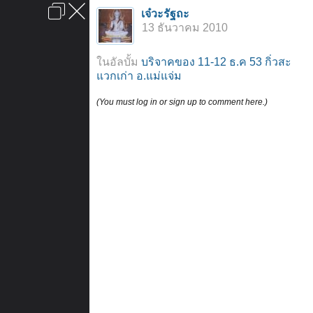
เข้าสู่ระบบหรือลงทะเบียน
เจ๋วะรัฐถะ
ลงโฆษณา
ติดต่อเรา
ช่วยเหลือ
หน้าหลัก
ไปข้างบน
13 ธันวาคม 2010
ข้อกำหนดและกฎ
ในอัลบั้ม
บริจาคของ 11-12 ธ.ค 53 กิ่วสะ
แวกเก่า อ.แม่แจ่ม
(You must log in or sign up to comment here.)