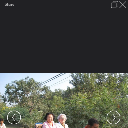
เข้าสู่ระบบหรือลงทะเบียน
Share
ภาษาไทย
ลงโฆษณา
ติดต่อเรา
ช่วยเหลือ
ชุมชนชาวพุทธ
ข้อกำหนดและกฎ
หน้าแรก
เว็บบอร์ด
มีอะไรใหม่
รูปภาพ
คอลเล็คชั่น
สถานที่
กล้อง
แท็ก
...
หน้าแรก
รูปภาพ
General
TANAKORN17
อินเดีย
IMG 0054