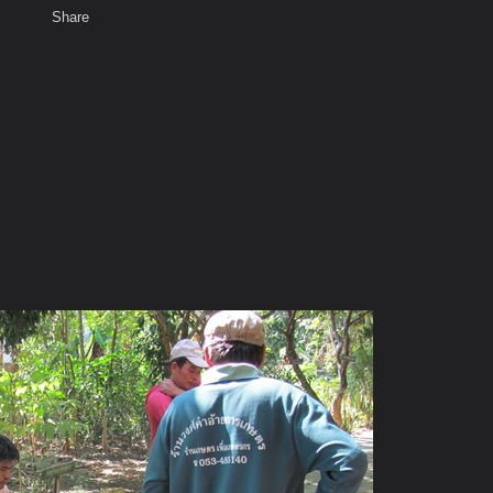
Share
เสียงธรรม
สมาชิก
ห้องสนทนา
พ
ท็ก