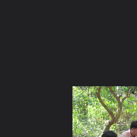
ภาษาไทย
หน้าแรก
เว็บบอร์ด
มีอะไรใหม่
วิดีโอ
รูปภา
หมวดหมู่
มีอะไรใหม่
คอลเล็คชั่น
สถานที่
กล้อง
แ
หน้าแรก
รูปภาพ
General
เจ๋วะรัฐถะ
ฐานพระเจ้าทันใจ2
IMG 0060 resize