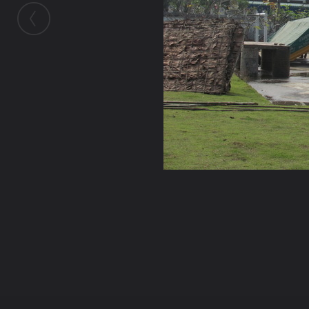
ในอัลบั้มนี้
เจ๋วะรัฐถะ
ในอัลบั้ม
เตรียมงานหล่อพระแม่แจ่ม
1 กุมภาพันธ์ 2011