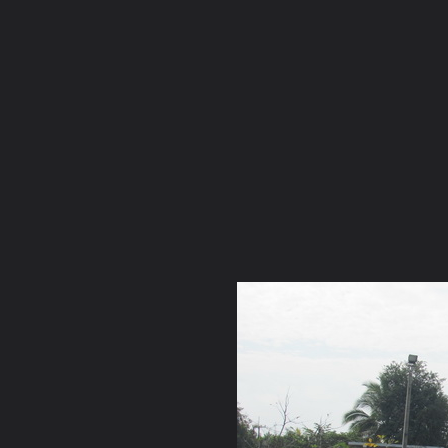
ภาษาไทย
หน้าแรก
เว็บบอร์ด
มีอะไรใหม่
วิดีโอ
รูปภา
หมวดหมู่
มีอะไรใหม่
คอลเล็คชั่น
สถานที่
กล้อง
แ
หน้าแรก
รูปภาพ
General
เจ๋วะรัฐถะ
เตรียมงานหล่อพระแ
IMG 0061 resize