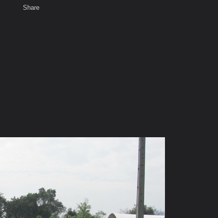
Share
เสียงธรรม
สมาชิก
ห้องสนทนา
พ
ท็ก
ม่แจ่ม