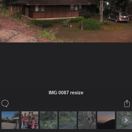
ในอัลบั้มนี้
เจ๋วะรัฐถะ
IMG 0087 resize
ในอัลบั้ม
กิ่วสะแวกเก่า(รอบ2)
31 ธันวาคม 2010
(You must log in or sign up to comment here.)