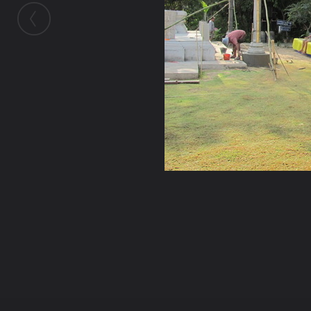
ในอัลบั้มนี้
เจ๋วะรัฐถะ
ในอัลบั้ม
เตรียมงานหล่อพระแม่แจ่ม
2 กุมภาพันธ์ 2011