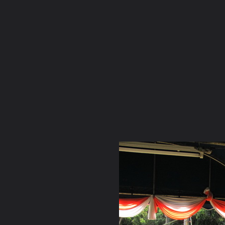
ภาษาไทย
หน้าแรก
เว็บบอร์ด
มีอะไรใหม่
วิดีโอ
รูปภา
หมวดหมู่
มีอะไรใหม่
คอลเล็คชั่น
สถานที่
กล้อง
แ
หน้าแรก
รูปภาพ
General
เจ๋วะรัฐถะ
เตรียมงานหล่อพระแ
IMG 0100 resize