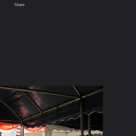
Share
เสียงธรรม
สมาชิก
ห้องสนทนา
พ
ท็ก
ม่แจ่ม